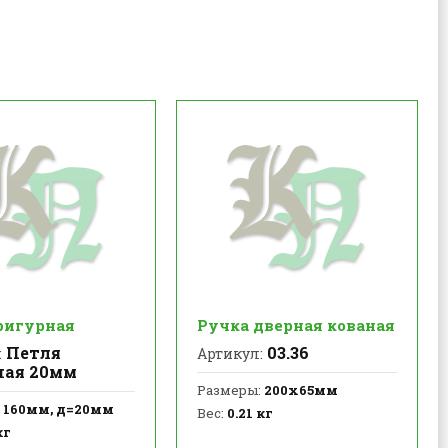
фигурная
Ручка дверная кованая
Петля
03.36
:
Артикул:
ная 20мм
Размеры:
200х65мм
160мм, д=20мм
Вес:
0.21 кг
кг