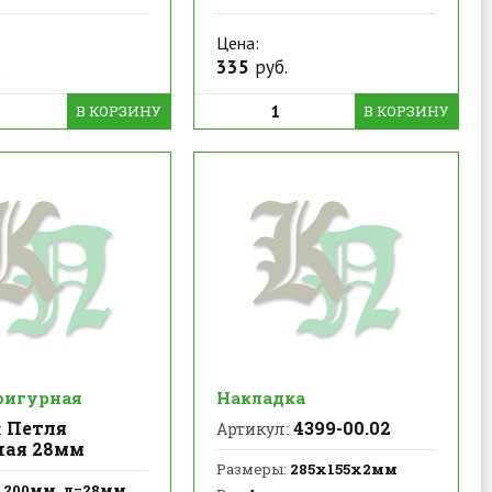
Цена:
.
335
руб.
В КОРЗИНУ
В КОРЗИНУ
фигурная
Накладка
Петля
4399-00.02
:
Артикул:
ная 28мм
Размеры:
285х155х2мм
200мм, д=28мм