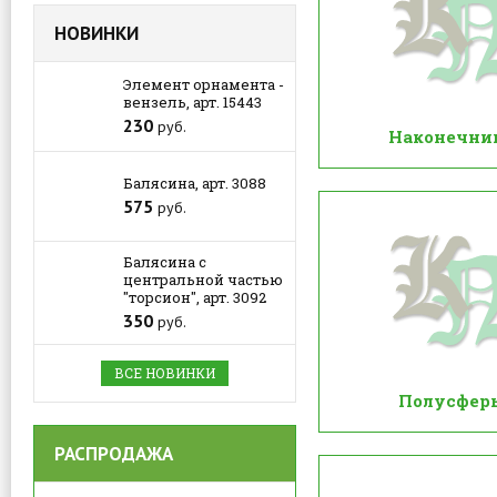
НОВИНКИ
Элемент орнамента -
вензель, арт. 15443
230
руб.
Наконечни
Балясина, арт. 3088
575
руб.
Балясина с
центральной частью
"торсион", арт. 3092
350
руб.
ВСЕ НОВИНКИ
Полусфер
РАСПРОДАЖА