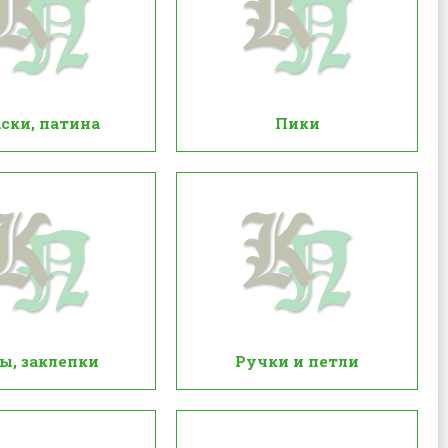
ски, патина
Пики
ы, заклепки
Ручки и петли