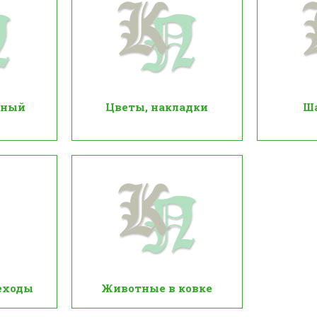
нный
Цветы, накладки
Ш
еходы
Животные в ковке