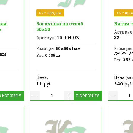
Хит продаж
Хит про
ая.
Заглушка на столб
Витая 
з
50х50
Артикул
15.054.02
32
Артикул:
Размеры:
50х50х1мм
Размеры:
д=32х1,
5мм
Вес:
0.036 кг
Вес:
3.52 
Цена:
Цена (за 
11
руб.
540
руб
В КОРЗИНУ
В КОРЗИНУ