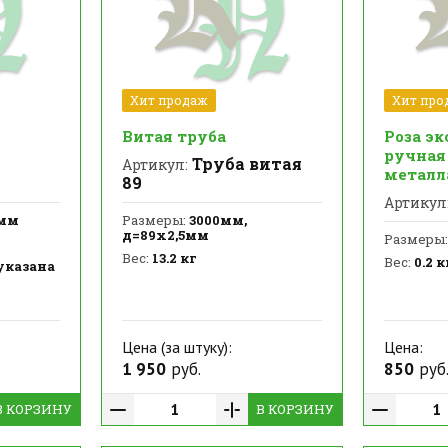
Хит продаж
Хит про
Витая труба
Роза э
ручная 
Труба витая
Артикул:
металл
89
Артикул
мм
Размеры:
3000мм,
д=89х2,5мм
Размеры:
Вес:
13.2 кг
Вес:
0.2 к
указана
Цена (за штуку):
Цена:
1 950
руб.
850
руб
В КОРЗИНУ
В КОРЗИНУ