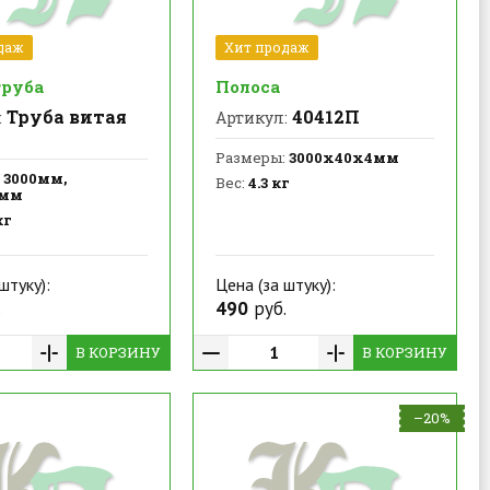
даж
Хит продаж
труба
Полоса
Труба витая
40412П
:
Артикул:
Размеры:
3000х40х4мм
3000мм,
Вес:
4.3 кг
5мм
кг
штуку):
Цена (за штуку):
.
490
руб.
В КОРЗИНУ
В КОРЗИНУ
–20%