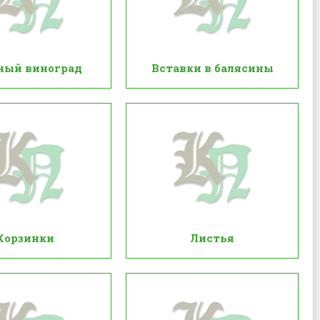
ный виноград
Вставки в балясины
Корзинки
Листья