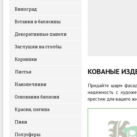
Виноград
ПОДРОБН
Вставки в балясины
Декоративные панели
Заглушки на столбы
Корзинки
КОВАНЫЕ ИЗДЕ
Листья
Наконечники
Придайте шарм фасаду
надежность с художес
Основания балясин
престиж для вашего ж
Краски, патина
Пики
Полусферы