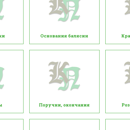
ки
Основания балясин
Кра
ы
Поручни, окончания
Роз