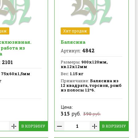
даж
Хит продаж
ксклюзивная.
Балясина
работа из
4842
Артикул:
а
2101
Размеры:
900х120мм,
:
кв.12х12мм
75х60х1,5мм
Вес:
1.15 кг
г
Примечание:
Балясина из
12 квадрата, торсион, ромб
из полосы 12*6.
Цена:
.
315
руб.
390
руб.
В КОРЗИНУ
В КОРЗИНУ