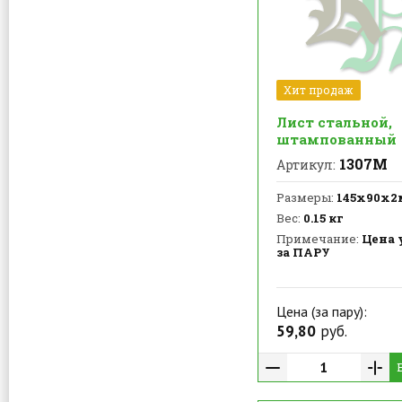
Хит продаж
Лист стальной,
штампованный
1307М
Артикул:
Размеры:
145х90х2
Вес:
0.15 кг
Примечание:
Цена 
за ПАРУ
Цена (за пару):
59,80
руб.